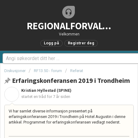
REGIONALFORVALTNING.no - Brukerstøtteportal
Velkommen
Logg på
Registrer deg
Diskusjoner
RF13.50 - forum
Referat
Erfaringskonferansen 2019 i Trondheim
Kristian Hyllestad (SPINE)
K
startet en tråd
for 7 år siden
Vi har samlet diverse informasjon presentert på
erfaringskonferansen 2019 i Trondheim på Hotel Augustin i denne
artikkel. Programmet for erfaringskonferansen vedlagt nederst.