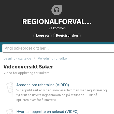
REGIONALFORVALTNING.no - Brukerstøtteportal
Velkommen
Logg på
Registrer deg
Løsning - startside
Veiledning for søker
Videooversikt Søker
Video for opplæring for søkere
Anmode om utbetaling (VIDEO)
Vi har publisert en video som viser hvordan man registrerer og
fyller ut en utbetalingsanmodning på et tilsagn. Klikk på
spilleren over for å starte vi...
Hvordan opprette en søknad (VIDEO)