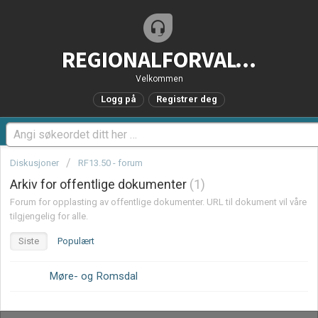
REGIONALFORVALTNING.no - Brukerstøtteportal
Velkommen
Logg på
Registrer deg
Diskusjoner
RF13.50 - forum
Arkiv for offentlige dokumenter
1
Forum for opplasting av offentlige dokumenter. URL til dokument vil våre
tilgjengelig for alle.
Siste
Populært
Møre- og Romsdal