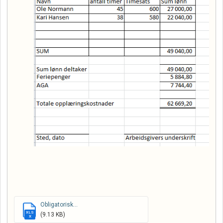
Obligatorisk...
XLS
(9.13 KB)
X