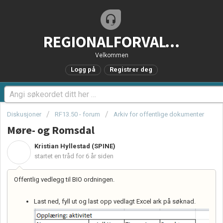
REGIONALFORVALTNING.no - Brukerstøtteportal
Velkommen
Logg på
Registrer deg
Diskusjoner
RF13.50 - forum
Arkiv for offentlige dokumenter
Møre- og Romsdal
Kristian Hyllestad (SPINE)
K
startet en tråd
for 6 år siden
Offentlig vedlegg til BIO ordningen.
Last ned, fyll ut og last opp vedlagt Excel ark på søknad.