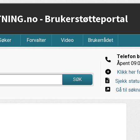
ING.no - Brukerstøtteportal
Søker
Forvalter
Video
Brukerrådet
Telefon b
Åpent 09:0
Klikk her f
SØK
Sjekk statu
Gå til søkna