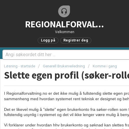
REGIONALFORVALTNING.no - Brukerstøtteportal
Velkommen
Logg på
Registrer deg
Løsning - startside
Generell Brukerveiledning
Komme i gang
Slette egen profil (søker-roll
I Regionalforvaltning.no er det ikke mulig å fullstendig slette egen pr
sammenheng med hvordan systemet rent teknisk er designet og behov 
Det er likevel mulig å "slette" egen brukerkonto fra søker-rollen som
fullstendig usynlig i systemet og det vil ikke lenger være mulig å beny
Vi forklarer under hvordan hhv brukerkonto og søknad kan slettes fra 