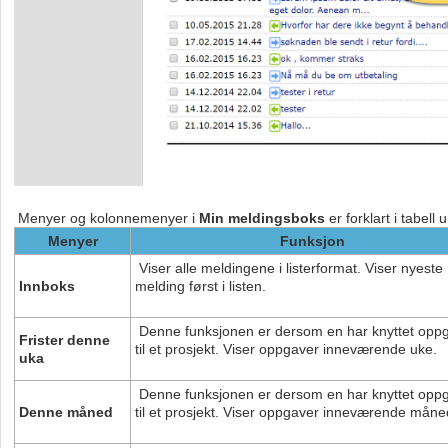
Menyer og kolonnemenyer i
Min
melding
sbok
s
er forklart i tabell 
Menyer
Funksjon
Viser alle
melding
ene i listerformat. Viser nyeste
Innboks
melding
først i listen.
Denne funksjonen er dersom en har knyttet opp
Frister denne
til et prosjekt. Viser oppgaver inneværende uke.
uka
Denne funksjonen er dersom en har knyttet opp
Denne måned
til et prosjekt. Viser oppgaver inneværende måne