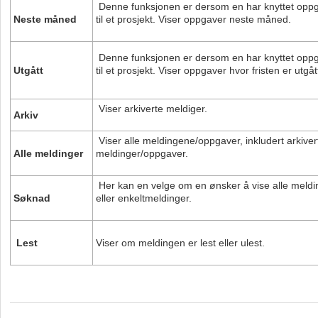
Denne funksjonen er dersom en har knyttet opp
Neste måned
til et prosjekt. Viser oppgaver neste måned.
Denne funksjonen er dersom en har knyttet opp
Utgått
til et prosjekt. Viser oppgaver hvor fristen er utgåt
Viser arkiverte meldiger.
Arkiv
Viser alle
melding
ene/oppgaver, inkludert arkiver
Alle
melding
er
melding
er/oppgaver.
Her kan en velge om en ønsker å vise alle
meldi
Søknad
eller enkelt
melding
er.
Lest
Viser om meldingen er lest eller ulest.