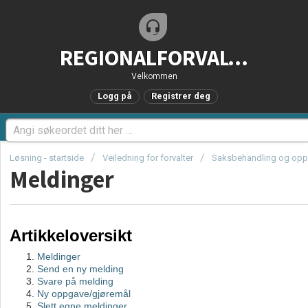
REGIONALFORVALTNING.no - Brukerstøtteportal
Velkommen
Logg på
Registrer deg
Løsning - startside
Veiledning for forvalter
Saksbehandling og opp
Meldinger
Artikkeloversikt
Meldinger
Send en ny melding
Svare på melding
Ny oppgave/gjøremål
Slett egne meldinger