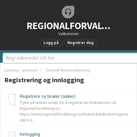
REGIONALFORVALTNING.no - Brukerstøtteportal
Velkommen
Logg på
Registrer deg
Løsning - startside
Generell Brukerveiledning
Registrering og innlogging
Registrere ny bruker (søker)
Trykk på lenken under for å registrer en brukerkonto på
Regionalforvaltning.no:
https://www.regionalforvaltning.no/Bruker/AddBrukerOrganis
asjon.a...
Innlogging