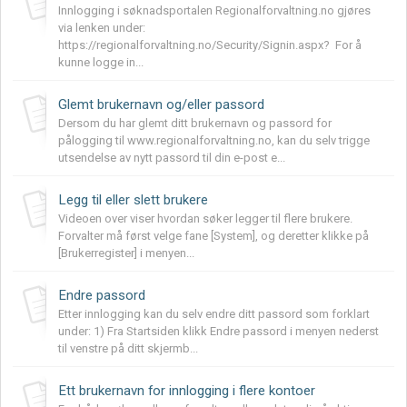
Innlogging i søknadsportalen Regionalforvaltning.no gjøres
via lenken under:
https://regionalforvaltning.no/Security/Signin.aspx? For å
kunne logge in...
Glemt brukernavn og/eller passord
Dersom du har glemt ditt brukernavn og passord for
pålogging til www.regionalforvaltning.no, kan du selv trigge
utsendelse av nytt passord til din e-post e...
Legg til eller slett brukere
Videoen over viser hvordan søker legger til flere brukere.
Forvalter må først velge fane [System], og deretter klikke på
[Brukerregister] i menyen...
Endre passord
Etter innlogging kan du selv endre ditt passord som forklart
under: 1) Fra Startsiden klikk Endre passord i menyen nederst
til venstre på ditt skjermb...
Ett brukernavn for innlogging i flere kontoer