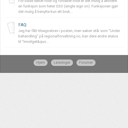
For både søker-rolle og forvalter-rolle er det mulig å aktivere
en funksjon som heter SSO (single sign on). Funksjonen gjør
det mulig å benytte kun ett bruk...
FAQ:
Jeg har fått tilsagnsbrev i posten, men saken står som "Under
behandling" på regionalforvaltning.no, kan dere endre status
til "Innvilget&quo...
Hjem
Løsninger
Forumer