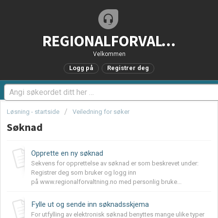
REGIONALFORVALTNING.no - Brukerstøtteportal
Velkommen
Logg på
Registrer deg
Løsning - startside
Veiledning for søker
Søknad
Opprette en ny søknad
Sekvens for opprettelse av søknad er som beskrevet under:
Registrer deg som bruker og logg inn
på www.regionalforvaltning.no med personlig bruke...
Fylle ut og sende inn søknadsskjema
For utfylling av elektronisk søknad benyttes mange ulike typer