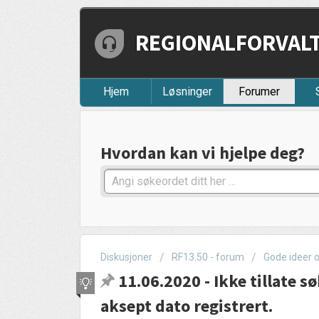
REGIONALFORVALTN
Hjem
Løsninger
Forumer
Hvordan kan vi hjelpe deg?
Diskusjoner
RF13.50 - forum
Gode ideer 
11.06.2020 - Ikke tillate 
aksept dato registrert.