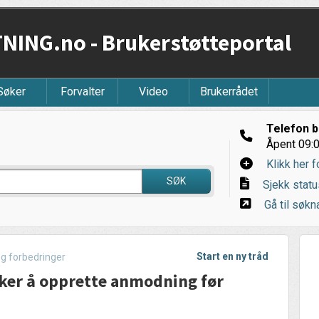
ING.no - Brukerstøtteportal
Søker
Forvalter
Video
Brukerrådet
Telefon b
Åpent 09:0
Klikk her f
SØK
Sjekk statu
Gå til søkna
Start en ny tråd
og forbedringer
søker å opprette anmodning før