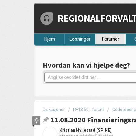
REGIONALFORVALTN
Hjem
Løsninger
Forumer
Hvordan kan vi hjelpe deg?
Diskusjoner
RF13.50 - forum
Gode ideer 
11.08.2020 Finansieringsr
Kristian Hyllestad (SPINE)
K