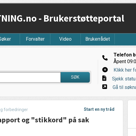
ING.no - Brukerstøtteportal
Søker
Forvalter
Video
Brukerrådet
Telefon b
Åpent 09:0
Klikk her f
SØK
Sjekk statu
Gå til søkna
Start en ny tråd
og forbedringer
apport og "stikkord" på sak