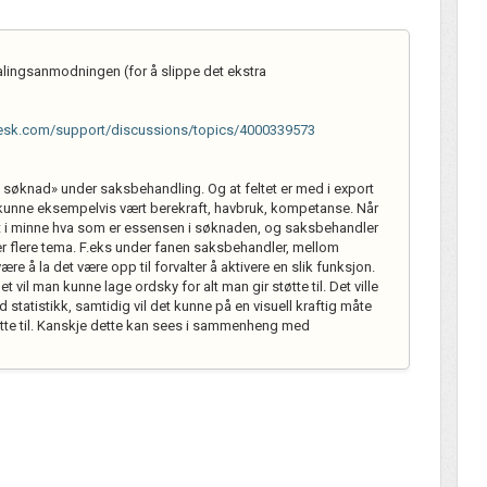
talingsanmodningen (for å slippe det ekstra
hdesk.com/support/discussions/topics/4000339573
i søknad» under saksbehandling. Og at feltet er med i export
e kunne eksempelvis vært berekraft, havbruk, kompetanse. Når
kt i minne hva som er essensen i søknaden, og saksbehandler
r flere tema. F.eks under fanen saksbehandler, mellom
ære å la det være opp til forvalter å aktivere en slik funksjon.
t vil man kunne lage ordsky for alt man gir støtte til. Det ville
 statistikk, samtidig vil det kunne på en visuell kraftig måte
tte til. Kanskje dette kan sees i sammenheng med