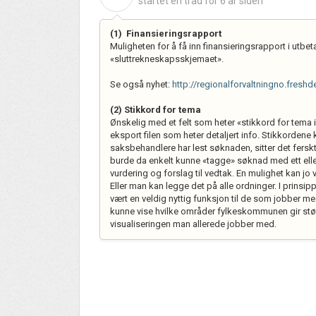
startet en tråd
for 6 år siden
(1) Finansieringsrapport
Muligheten for å få inn finansieringsrapport i utbe
«sluttrekneskapsskjemaet».
Se også nyhet:
http://regionalforvaltningno.fres
(2) Stikkord for tema
Ønskelig med et felt som heter «stikkord for tema 
eksport filen som heter detaljert info. Stikkorden
saksbehandlere har lest søknaden, sitter det fers
burde da enkelt kunne «tagge» søknad med ett elle
vurdering og forslag til vedtak. En mulighet kan jo v
Eller man kan legge det på alle ordninger. I prinsippe
vært en veldig nyttig funksjon til de som jobber med
kunne vise hvilke områder fylkeskommunen gir stø
visualiseringen man allerede jobber med.