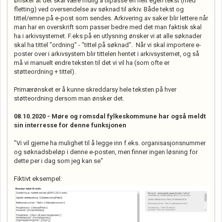
Ønsker at det skal være mulig å tilpasse en helt egen tekst (med
fletting) ved oversendelse av søknad til arkiv. Både tekst og
tittel/emne på e-post som sendes. Arkivering av saker blir lettere når
man har en overskrift som passer bedre med det man faktisk skal
ha i arkivsystemet. F.eks på en utlysning ønsker vi at alle søknader
skal ha tittel "ordning" - "tittel på søknad". Når vi skal importere e-
poster over i arkivsystem blir tittelen hentet i arkivsystemet, og så
må vi manuelt endre teksten til det vi vil ha (som ofte er
støtteordning + tittel).
Primærønsket er å kunne skreddarsy hele teksten på hver
støtteordning dersom man ønsker det.
08.10.2020 - Møre og romsdal fylkeskommune har også meldt
sin interresse for denne funksjonen
"Vi vil gjerne ha mulighet til å legge inn f.eks. organisasjonsnummer
og søknadsbeløp i denne e-posten, men finner ingen løsning for
dette per i dag som jeg kan se"
Fiktivt eksempel: