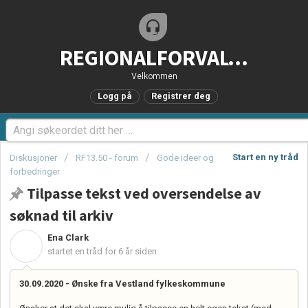
REGIONALFORVALTNING.no - Brukerstøtteportal
Velkommen
Logg på
Registrer deg
Start en ny tråd
Diskusjoner
RF13.50 - forum
Gode ideer og
forbedringer
Tilpasse tekst ved oversendelse av
søknad til arkiv
Ena Clark
E
startet en tråd
for 6 år siden
30.09.2020 -
Ønske fra Vestland fylkeskommune