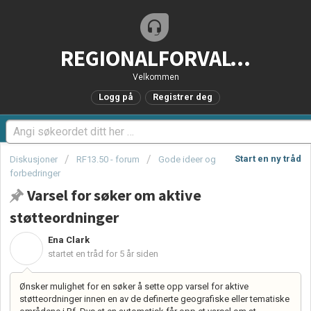
REGIONALFORVALTNING.no - Brukerstøtteportal
Velkommen
Logg på
Registrer deg
Start en ny tråd
Diskusjoner
RF13.50 - forum
Gode ideer og
forbedringer
Varsel for søker om aktive
støtteordninger
Ena Clark
E
startet en tråd
for 5 år siden
Ønsker mulighet for en søker å sette opp varsel for aktive
støtteordninger innen en av de definerte geografiske eller tematiske