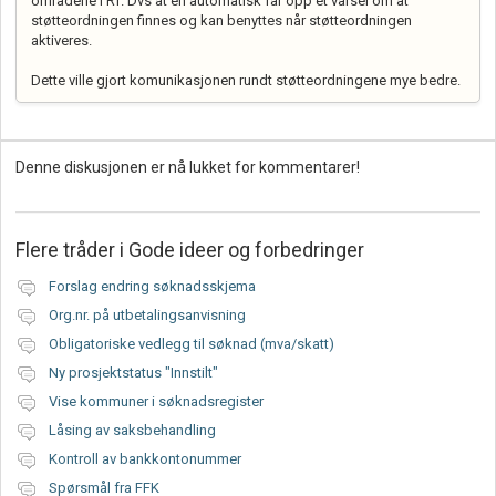
områdene i Rf. Dvs at en automatisk får opp et varsel om at
støtteordningen finnes og kan benyttes når støtteordningen
aktiveres.
Dette ville gjort komunikasjonen rundt støtteordningene mye bedre.
Denne diskusjonen er nå lukket for kommentarer!
Flere tråder i
Gode ideer og forbedringer
Forslag endring søknadsskjema
Org.nr. på utbetalingsanvisning
Obligatoriske vedlegg til søknad (mva/skatt)
Ny prosjektstatus "Innstilt"
Vise kommuner i søknadsregister
Låsing av saksbehandling
Kontroll av bankkontonummer
Spørsmål fra FFK