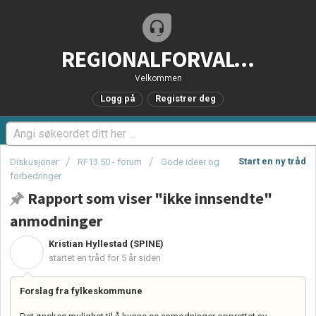
REGIONALFORVALTNING.no - Brukerstøtteportal
Velkommen
Logg på
Registrer deg
Start en ny tråd
Diskusjoner
RF13.50 - forum
Gode ideer og
forbedringer
Rapport som viser "ikke innsendte"
anmodninger
Kristian Hyllestad (SPINE)
K
startet en tråd
for 5 år siden
Forslag fra fylkeskommune