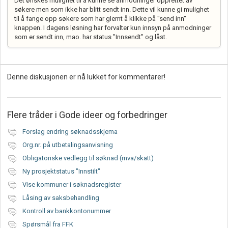
Det ønskes mulighet til å kunne se anmodninger opprettet av
søkere men som ikke har blitt sendt inn. Dette vil kunne gi mulighet
til å fange opp søkere som har glemt å klikke på "send inn"
knappen. I dagens løsning har forvalter kun innsyn på anmodninger
som er sendt inn, mao. har status "Innsendt" og låst.
Denne diskusjonen er nå lukket for kommentarer!
Flere tråder i
Gode ideer og forbedringer
Forslag endring søknadsskjema
Org.nr. på utbetalingsanvisning
Obligatoriske vedlegg til søknad (mva/skatt)
Ny prosjektstatus "Innstilt"
Vise kommuner i søknadsregister
Låsing av saksbehandling
Kontroll av bankkontonummer
Spørsmål fra FFK