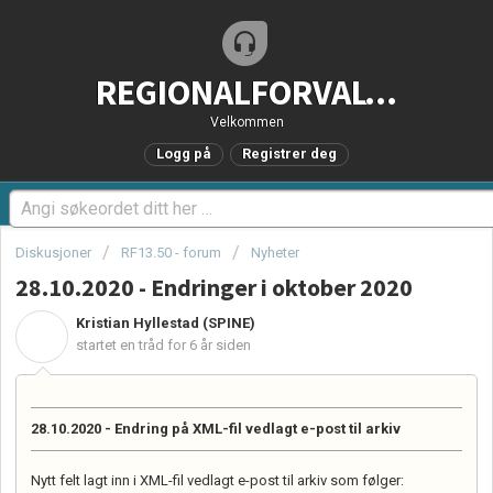
REGIONALFORVALTNING.no - Brukerstøtteportal
Velkommen
Logg på
Registrer deg
Diskusjoner
RF13.50 - forum
Nyheter
28.10.2020 - Endringer i oktober 2020
Kristian Hyllestad (SPINE)
K
startet en tråd
for 6 år siden
28.10.2020 - Endring på XML-fil vedlagt e-post til arkiv
Nytt felt lagt inn i XML-fil vedlagt e-post til arkiv som følger: