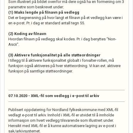
Som illustrert på bildet ovenfor må dere også ha en formening om 3
parametre som beskrevet under:
(1)
Maks lengde på filnavn på vedlegg
Det er begrensning på hvor langt et filnavn på et vedlegg kan være i
en e-post. Pr. i dag er standard antall tegn 55.
(2)
Koding av filnavn
Hvordan filnavn på vedlegg skal kodes. Pr. i dag benyttes "Non-
Ascii".
(3)
Aktivere funksjonalitet på alle støtteordninger
I tillegg til å aktivere funksjonalitet globalt i forvalter-rollen, må
funksjon også aktiveres på hver støtteordning. Vi kan evt. aktivere
funksjon på samtlige støtteordninger.
07.10.2020 - XML-fil som vedlegg i e-post til arkiv
Publisert oppdatering for Nordland fylkeskommune med XML-fil
vedlagt e-post til arkiv. Innhold i XML-fil er utvidet til å innholde
informasjon om hvert vedlegg tilsvarende som illustrert under.
Hensikt med XML-fil er å kunne automatisere lagring av e-post i
sak/arkivsystemet.