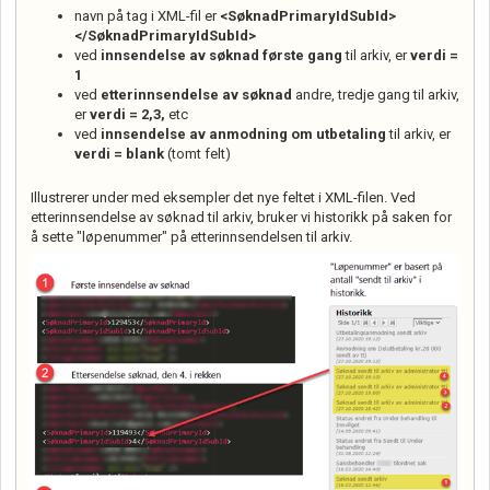
navn på tag i XML-fil er
<SøknadPrimaryIdSubId>
</SøknadPrimaryIdSubId>
ved
innsendelse av søknad første gang
til arkiv, er
verdi =
1
ved
etterinnsendelse av søknad
andre, tredje gang til arkiv,
er
verdi = 2,3,
etc
ved
innsendelse av anmodning om utbetaling
til arkiv, er
verdi = blank
(tomt felt)
Illustrerer under med eksempler det nye feltet i XML-filen. Ved
etterinnsendelse av søknad til arkiv, bruker vi historikk på saken for
å sette "løpenummer" på etterinnsendelsen til arkiv.