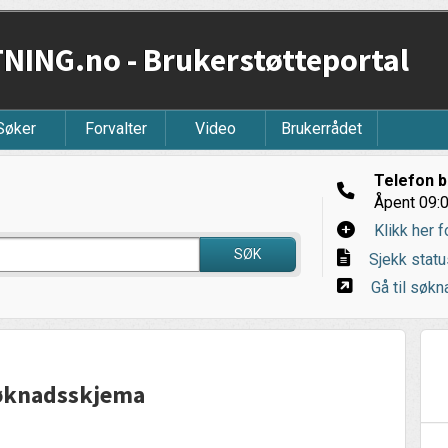
ING.no - Brukerstøtteportal
Søker
Forvalter
Video
Brukerrådet
Telefon b
Åpent 09:0
Klikk her f
SØK
Sjekk statu
Gå til søkna
søknadsskjema