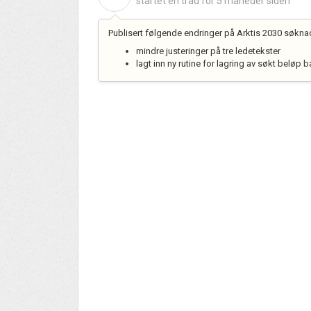
startet en tråd
for 5 måneder siden
Publisert følgende endringer på Arktis 2030 søkn
mindre justeringer på tre ledetekster
lagt inn ny rutine for lagring av søkt beløp b